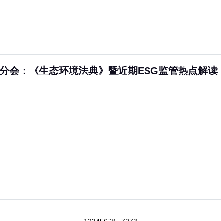
SG分会：《生态环境法典》暨近期ESG监管热点解读
«
1
2
3
4
5
6
7
8
...
72
73
»